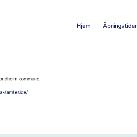
Hjem
Åpningstide
 Trondheim kommune:
a-samleside/